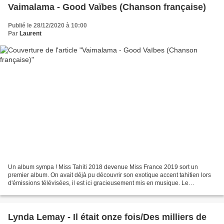
Vaimalama - Good Vaïbes (Chanson française)
Publié le 28/12/2020 à 10:00
Par
Laurent
Un album sympa ! Miss Tahiti 2018 devenue Miss France 2019 sort un
premier album. On avait déjà pu découvrir son exotique accent tahitien lors
d'émissions télévisées, il est ici gracieusement mis en musique. Le
programme est constitué de quatorze titres...
Lynda Lemay - Il était onze fois/Des milliers de