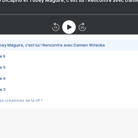
 DiCaprio et Tobey Maguire, c'est lui ! Rencontre avec Dam
bey Maguire, c'est lui ! Rencontre avec Damien Witecka
e 6
e 5
e 4
e 3
s créatrices de la VF !
e 2
e 1
e Mektoub My Love arrive enfin ! Rencontre avec Shaïn Boumedine et Sal