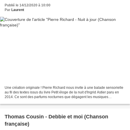
Publié le 14/12/2020 à 10:00
Par
Laurent
Une création originale ! Pierre Richard nous invite à une balade sensorielle
au fil des textes issus du livre Petit éloge de la nuit d'Ingrid Astier paru en
2014. Ce sont des parfums nocturnes que dégagent les musiques
ambiantes de Jb Hanak accompagnant...
Thomas Cousin - Debbie et moi (Chanson
française)