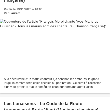
française)
Publié le 19/11/2020 à 10:00
Par
Laurent
À la découverte d'un marin chanteur. Ça sent bon les embruns, le grand
large, la camaraderie et les escales au port breton ! Ce serait à l'occasion
d'un vide-greniers que le comédien-chanteur normand aurait fait la
découverte d'un journal contenant une...
Les Lunaisiens - Le Code de la Route
(Hommage à Boris Vian) (Musique classique)