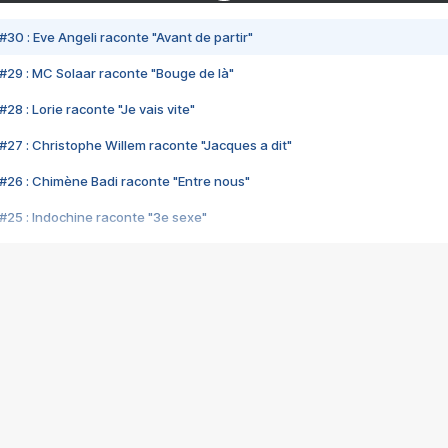
#30 : Eve Angeli raconte "Avant de partir"
#29 : MC Solaar raconte "Bouge de là"
28 : Lorie raconte "Je vais vite"
#27 : Christophe Willem raconte "Jacques a dit"
#26 : Chimène Badi raconte "Entre nous"
#25 : Indochine raconte "3e sexe"
#24 : Zaho raconte "C'est chelou"
#23 : Patrick Bruel raconte "Au café des délices"
#22 : Kyo raconte "Le chemin"
#21 : Nolwenn Leroy raconte "Cassé"
#20 : Patrick Hernandez raconte "Born to be alive"
#19 : Lorie raconte "Près de moi"